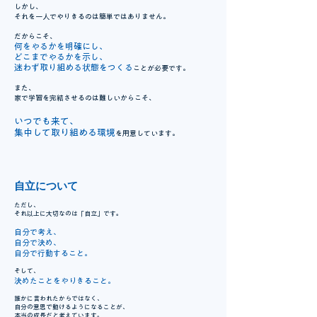
しかし、
それを一人でやりきるのは簡単ではありません。
だからこそ、
何をやるかを明確にし、
どこまでやるかを示し、
迷わず取り組める状態をつくる
ことが必要です。
また、
家で学習を完結させるのは難しいからこそ、
いつでも来て、
集中して取り組める環境
を用意しています。
自立について
ただし、
それ以上に大切なのは「自立」です。
自分で考え、
自分で決め、
自分で行動すること。
そして、
決めたことをやりきること。
誰かに言われたからではなく、
自分の意思で動けるようになることが、
本当の成長だと考えています。