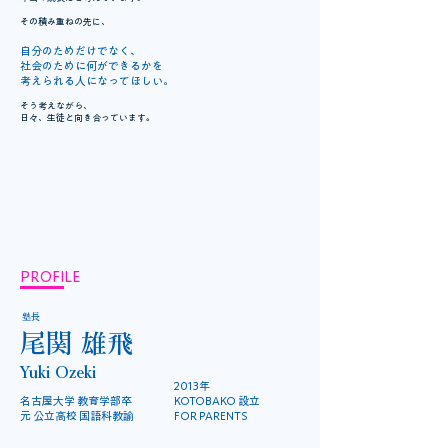
その積み重ねの先に、
自分のためだけでなく、
社会のために何ができるかを
考えられる人になってほしい。
そう考えながら、
日々、生徒と向き合っています。
PROFILE
塾長
尾関 雄飛
Yuki Ozeki
2013年
名古屋大学 教育学部卒
KOTOBAKO 設立
元 公立高校 国語科教諭
FOR PARENTS