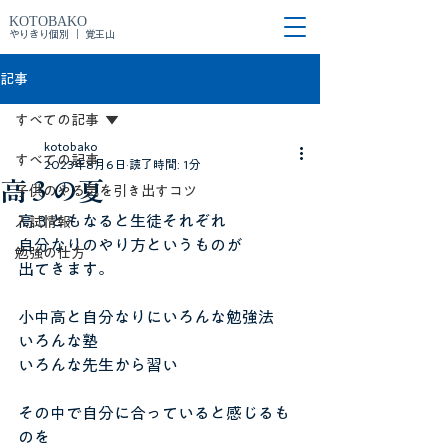
KOTOBAKO
やりきり個別 ｜ 覚王山
記事
すべての記事
kotobako
すべての記事
2023年8月6日
読了時間: 1分
高３の夏
子供のやる気を引き出すコツ
高３ともなると生徒それぞれ
入試情報
自分なりのやり方というものが
勉強の仕方
出てきます。
小中高と自分なりにいろんな勉強法
いろんな塾
いろんな先生から習い
その中で自分に合っていると感じるも
のを