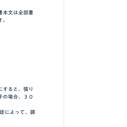
書本文は全部書
す。
にすると、張り
子の場合、３０
徒によって、調