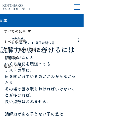
KOTOBAKO
やりきり個別 ｜ 覚王山
記事
すべての記事
kotobako
すべての記事
2023年9月28日
読了時間: 2分
読解力を身に着けるには
子供のやる気を引き出すコツ
読解力がないと
入試情報
いくら暗記を頑張っても
勉強の仕方
テストの際に、
何を聞かれているのかがわからなかっ
たり
その場で読み取らねければいけないこ
とが多ければ、
良い点数はとれません。
読解力がある子とない子の差は