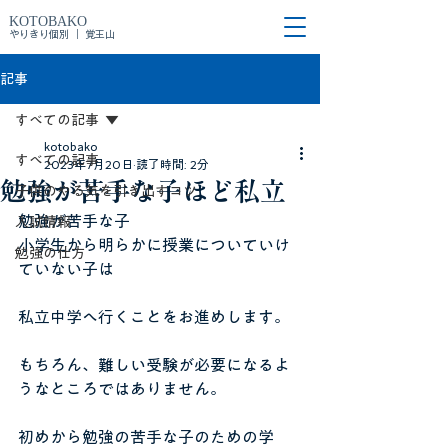
KOTOBAKO
やりきり個別 ｜ 覚王山
記事
すべての記事
kotobako
すべての記事
2023年7月20日
読了時間: 2分
勉強が苦手な子ほど私立
子供のやる気を引き出すコツ
勉強が苦手な子
入試情報
小学生から明らかに授業についていけ
勉強の仕方
ていない子は
私立中学へ行くことをお進めします。
もちろん、難しい受験が必要になるよ
うなところではありません。
初めから勉強の苦手な子のための学